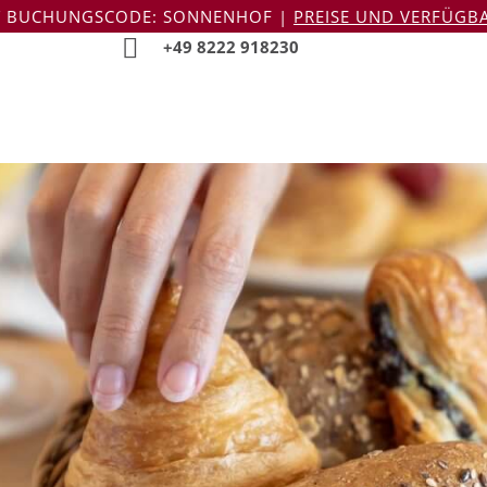
icon:focus, a[target="_blank"]:focus{ outline: 2px solid #000; outline-o
IT BUCHUNGSCODE: SONNENHOF |
PREISE UND VERFÜGBA
ühstücksange
+49 8222 918230